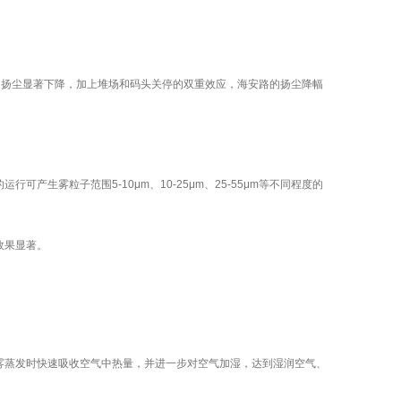
的扬尘显著下降，加上堆场和码头关停的双重效应，海安路的扬尘降幅
的运行可产生雾粒子范围
5-10
μ
m
、
10-25
μ
m
、
25-55
μ
m
等不同程度的
效果显著。
雾蒸发时快速吸收空气中热量，并进一步对空气加湿，达到湿润空气、