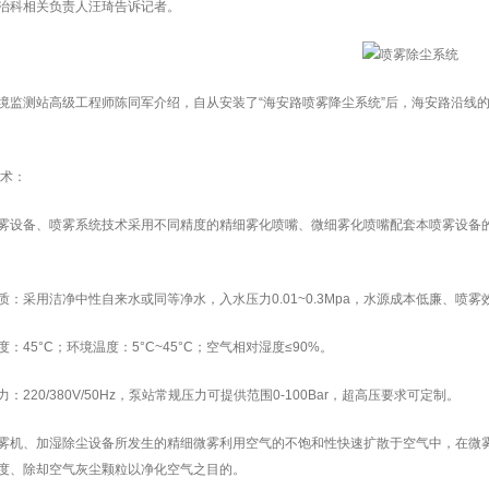
治科相关负责人汪琦告诉记者。
境监测站高级工程师陈同军介绍，自从安装了“海安路喷雾降尘系统”后，海安路沿线
术：
雾设备、喷雾系统技术采用不同精度的精细雾化喷嘴、微细雾化喷嘴配套本喷雾设备
质：采用洁净中性自来水或同等净水，入水压力
0.01~0.3Mpa
，水源成本低廉、喷雾
度：
45
°
C
；环境温度：
5
°
C~45
°
C
；空气相对湿度≤
90%
。
力：
220/380V/50Hz
，泵站常规压力可提供范围
0-100Ba
r，超高压要求可定制。
雾机、加湿除尘设备所发生的精细微雾利用空气的不饱和性快速扩散于空气中，在微
度、除却空气灰尘颗粒以净化空气之目的。