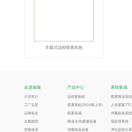
车载式远程喷雾风炮
走进迪瑞
产品中心
系统集成
公司简介
远程雾炮机
喷雾降温系统
工厂实景
喷雾风机(2014新上市)
人造雾森TTC
品牌标志
喷雾风扇
消毒除臭系统
总裁致辞
降温冷却|雾森设备
湿处理系统
质量体系
消毒除臭设备
净化及除尘系