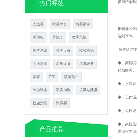
热门标签
保局污染防
人造雾
喷雾除臭
喷雾消毒
据杨浦区环
达到70%。
雾炮机
雾炮车
喷雾风炮
喷雾除尘技
喷雾系统
喷雾设备
喷雾降温
◆、高压喷
高压喷雾
高压设备
清洗设备
精细微雾。
雾森
TTC
喷雾除尘
◆、水源介
除尘设备
喷雾加湿
垃圾站除臭
◆、工作温
粉尘治理
除雾霾
◆、运行能
◆、高压造
产品推荐
降温室内温