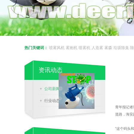
热门关键词：
喷雾风机
雾炮机
喷雾机
人造雾
雾森
垃圾除臭
除
资讯动态
公司新闻
行业动态
青年报记者
道路，海安
“这个码头