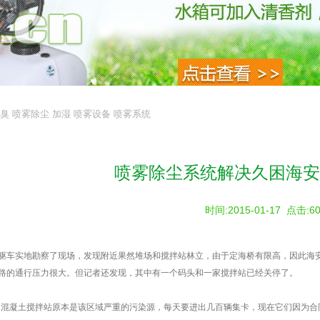
臭
喷雾除尘
加湿
喷雾设备
喷雾系统
喷雾除尘系统解决久困海安
时间:2015-01-17
点击:
6
驱车实地勘察了现场，发现附近果然堆场和搅拌站林立，由于定海桥有限高，因此海
路的通行压力很大。但记者还发现，其中有一个码头和一家搅拌站已经关停了。
和混凝土搅拌站原本是该区域严重的污染源，每天要进出几百辆集卡，现在它们因为合