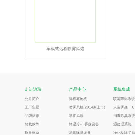
车载式远程喷雾风炮
走进迪瑞
产品中心
系统集成
公司简介
远程雾炮机
喷雾降温系统
工厂实景
喷雾风机(2014新上市)
人造雾森TTC
品牌标志
喷雾风扇
消毒除臭系统
总裁致辞
降温冷却|雾森设备
湿处理系统
质量体系
消毒除臭设备
净化及除尘系