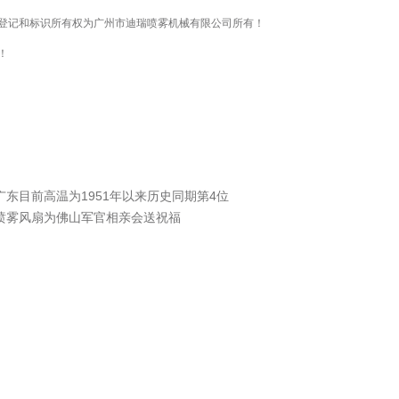
登记和标识所有权为广州市迪瑞喷雾机械有限公司所有！
！
广东目前高温为1951年以来历史同期第4位
喷雾风扇为佛山军官相亲会送祝福