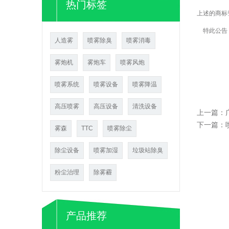
热门标签
上述的商标
特此公告
人造雾
喷雾除臭
喷雾消毒
雾炮机
雾炮车
喷雾风炮
喷雾系统
喷雾设备
喷雾降温
高压喷雾
高压设备
清洗设备
上一篇：
下一篇：
雾森
TTC
喷雾除尘
除尘设备
喷雾加湿
垃圾站除臭
粉尘治理
除雾霾
产品推荐