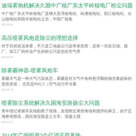
迪瑞雾炮机解决久困中广核广东太平岭核电厂粉尘问题
中广核广东太平岭核电厂是继大亚湾核电站、岭澳核电站、阳江核电站、台
山核电站和陆丰核电站之后，中国广核集
2017-03-20
高压喷雾风炮是除尘的理想选择
对于目前状况来看，不只是工地扬尘污染带来危害，还有一些采石场、煤
厂、加工厂的作业产生的粉尘污染也给空气带
2015-03-28
除雾霾神器-喷雾风炮车
雾霾天气是一种大气污染状态，雾霾是对大气中各种悬浮颗粒物含量超标的
笼统表述， 尤其是PM2.5（空气动力学当量
2015-01-19
喷雾除尘系统解决久困海安路扬尘大问题
青年报记者驱车实地勘察了现场，发现附近果然堆场和搅拌站林立，由于定
海桥有限高，因此海安路是土方车、混凝土搅
2015-01-17
2014年广州投资2个亿消灭登革热