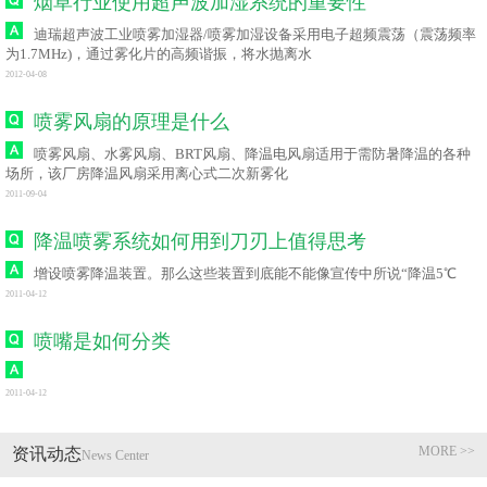
烟草行业使用超声波加湿系统的重要性
迪瑞超声波工业喷雾加湿器/喷雾加湿设备采用电子超频震荡（震荡频率
为1.7MHz)，通过雾化片的高频谐振，将水抛离水
2012-04-08
喷雾风扇的原理是什么
喷雾风扇、水雾风扇、BRT风扇、降温电风扇适用于需防暑降温的各种
场所，该厂房降温风扇采用离心式二次新雾化
2011-09-04
降温喷雾系统如何用到刀刃上值得思考
增设喷雾降温装置。那么这些装置到底能不能像宣传中所说“降温5℃
2011-04-12
喷嘴是如何分类
2011-04-12
MORE >>
资讯动态
News Center