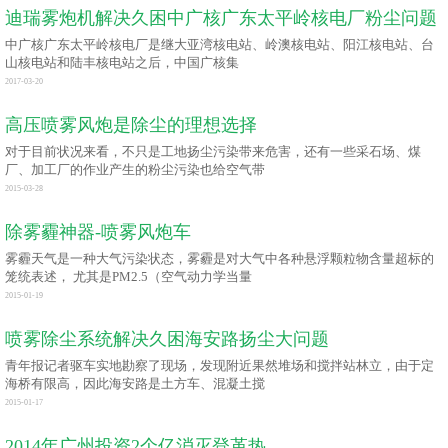
迪瑞雾炮机解决久困中广核广东太平岭核电厂粉尘问题
中广核广东太平岭核电厂是继大亚湾核电站、岭澳核电站、阳江核电站、台
山核电站和陆丰核电站之后，中国广核集
2017-03-20
高压喷雾风炮是除尘的理想选择
对于目前状况来看，不只是工地扬尘污染带来危害，还有一些采石场、煤
厂、加工厂的作业产生的粉尘污染也给空气带
2015-03-28
除雾霾神器-喷雾风炮车
雾霾天气是一种大气污染状态，雾霾是对大气中各种悬浮颗粒物含量超标的
笼统表述， 尤其是PM2.5（空气动力学当量
2015-01-19
喷雾除尘系统解决久困海安路扬尘大问题
青年报记者驱车实地勘察了现场，发现附近果然堆场和搅拌站林立，由于定
海桥有限高，因此海安路是土方车、混凝土搅
2015-01-17
2014年广州投资2个亿消灭登革热