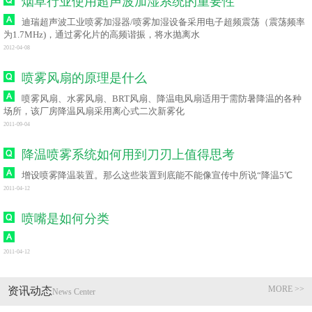
烟草行业使用超声波加湿系统的重要性
迪瑞超声波工业喷雾加湿器/喷雾加湿设备采用电子超频震荡（震荡频率
为1.7MHz)，通过雾化片的高频谐振，将水抛离水
2012-04-08
喷雾风扇的原理是什么
喷雾风扇、水雾风扇、BRT风扇、降温电风扇适用于需防暑降温的各种
场所，该厂房降温风扇采用离心式二次新雾化
2011-09-04
降温喷雾系统如何用到刀刃上值得思考
增设喷雾降温装置。那么这些装置到底能不能像宣传中所说“降温5℃
2011-04-12
喷嘴是如何分类
2011-04-12
MORE >>
资讯动态
News Center