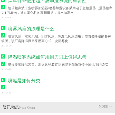
烟草行业使用超声波加湿系统的重要性
迪瑞超声波工业喷雾加湿器/喷雾加湿设备采用电子超频震荡（震荡频率
为1.7MHz)，通过雾化片的高频谐振，将水抛离水
2012-04-08
喷雾风扇的原理是什么
喷雾风扇、水雾风扇、BRT风扇、降温电风扇适用于需防暑降温的各种
场所，该厂房降温风扇采用离心式二次新雾化
2011-09-04
降温喷雾系统如何用到刀刃上值得思考
增设喷雾降温装置。那么这些装置到底能不能像宣传中所说“降温5℃
2011-04-12
喷嘴是如何分类
2011-04-12
MORE >>
资讯动态
News Center