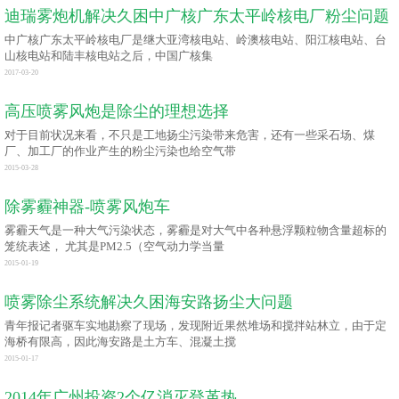
迪瑞雾炮机解决久困中广核广东太平岭核电厂粉尘问题
中广核广东太平岭核电厂是继大亚湾核电站、岭澳核电站、阳江核电站、台
山核电站和陆丰核电站之后，中国广核集
2017-03-20
高压喷雾风炮是除尘的理想选择
对于目前状况来看，不只是工地扬尘污染带来危害，还有一些采石场、煤
厂、加工厂的作业产生的粉尘污染也给空气带
2015-03-28
除雾霾神器-喷雾风炮车
雾霾天气是一种大气污染状态，雾霾是对大气中各种悬浮颗粒物含量超标的
笼统表述， 尤其是PM2.5（空气动力学当量
2015-01-19
喷雾除尘系统解决久困海安路扬尘大问题
青年报记者驱车实地勘察了现场，发现附近果然堆场和搅拌站林立，由于定
海桥有限高，因此海安路是土方车、混凝土搅
2015-01-17
2014年广州投资2个亿消灭登革热