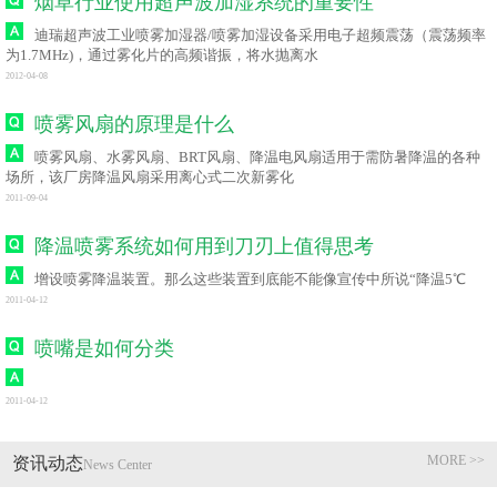
烟草行业使用超声波加湿系统的重要性
迪瑞超声波工业喷雾加湿器/喷雾加湿设备采用电子超频震荡（震荡频率
为1.7MHz)，通过雾化片的高频谐振，将水抛离水
2012-04-08
喷雾风扇的原理是什么
喷雾风扇、水雾风扇、BRT风扇、降温电风扇适用于需防暑降温的各种
场所，该厂房降温风扇采用离心式二次新雾化
2011-09-04
降温喷雾系统如何用到刀刃上值得思考
增设喷雾降温装置。那么这些装置到底能不能像宣传中所说“降温5℃
2011-04-12
喷嘴是如何分类
2011-04-12
MORE >>
资讯动态
News Center