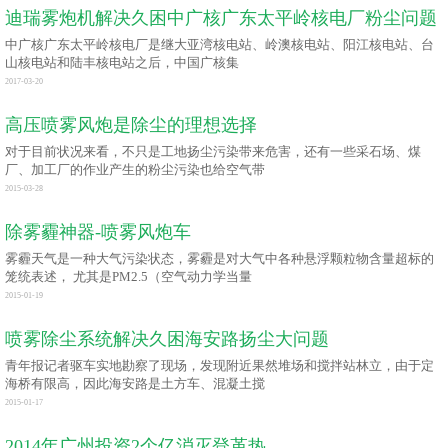
迪瑞雾炮机解决久困中广核广东太平岭核电厂粉尘问题
中广核广东太平岭核电厂是继大亚湾核电站、岭澳核电站、阳江核电站、台
山核电站和陆丰核电站之后，中国广核集
2017-03-20
高压喷雾风炮是除尘的理想选择
对于目前状况来看，不只是工地扬尘污染带来危害，还有一些采石场、煤
厂、加工厂的作业产生的粉尘污染也给空气带
2015-03-28
除雾霾神器-喷雾风炮车
雾霾天气是一种大气污染状态，雾霾是对大气中各种悬浮颗粒物含量超标的
笼统表述， 尤其是PM2.5（空气动力学当量
2015-01-19
喷雾除尘系统解决久困海安路扬尘大问题
青年报记者驱车实地勘察了现场，发现附近果然堆场和搅拌站林立，由于定
海桥有限高，因此海安路是土方车、混凝土搅
2015-01-17
2014年广州投资2个亿消灭登革热